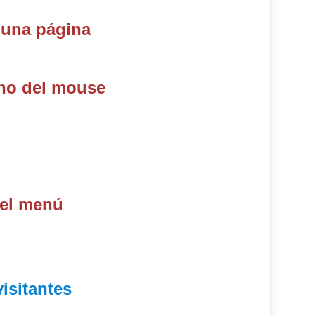
una página
cho del mouse
del menú
visitantes