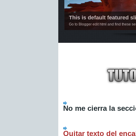
This is default featured sli
Go to Blogger edit html and find these 
1
2
3
4
5
No me cierra la secc
Quitar texto del enc