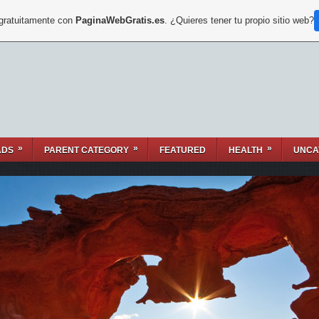
 gratuitamente con
PaginaWebGratis.es
. ¿Quieres tener tu propio sitio web?
»
»
»
ADS
PARENT CATEGORY
FEATURED
HEALTH
UNCA