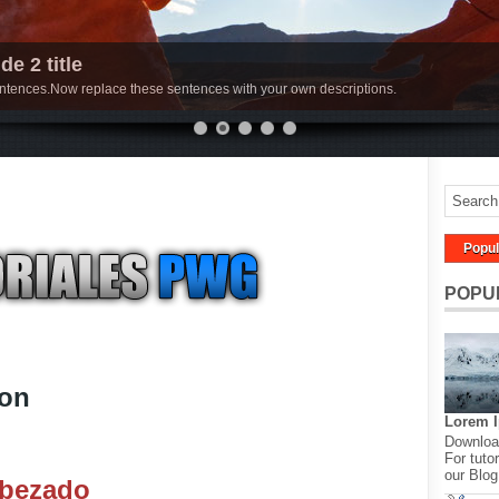
de 2 title
sentences.Now replace these sentences with your own descriptions.
Popul
POPU
ion
Lorem 
Download
For tutor
our Blog
abezado