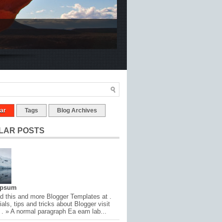
ar
Tags
Blog Archives
LAR POSTS
Ipsum
 this and more Blogger Templates at .
ials, tips and tricks about Blogger visit
 . » A normal paragraph Ea eam lab...