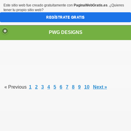
Este sitio web fue creado gratuitamente con
PaginaWebGratis.es
. ¿Quieres
tener tu propio sitio web?
REGÍSTRATE GRATIS
PWG DESIGNS
« Previous
1
2
3
4
5
6
7
8
9
10
Next »