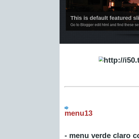
This is default featured sli
Go to Blogger edit html and find these 
1
2
3
4
5
menu13
- menu verde claro c