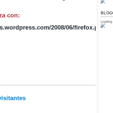
BLOG
za con:
Loading.
visitantes