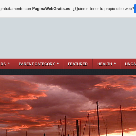
 gratuitamente con
PaginaWebGratis.es
. ¿Quieres tener tu propio sitio web?
»
»
»
ADS
PARENT CATEGORY
FEATURED
HEALTH
UNCA