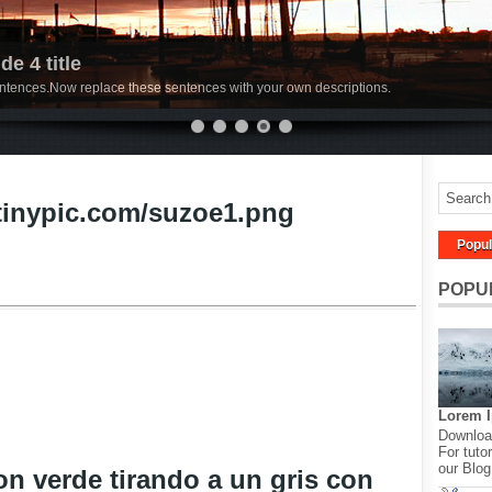
de 4 title
sentences.Now replace these sentences with your own descriptions.
Popul
POPU
Lorem 
Download
For tutor
our Blog
on verde tirando a un gris con