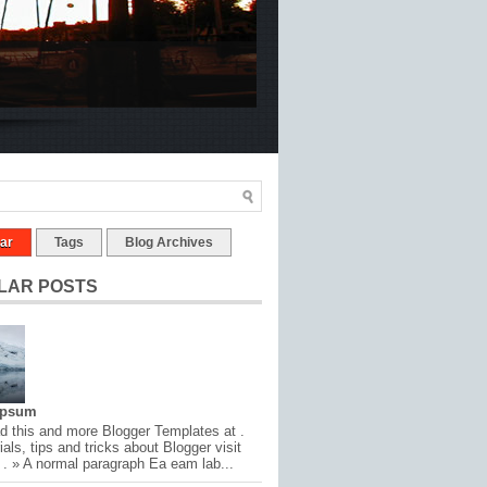
ar
Tags
Blog Archives
LAR POSTS
Ipsum
 this and more Blogger Templates at .
ials, tips and tricks about Blogger visit
 . » A normal paragraph Ea eam lab...