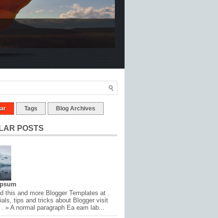
ar
Tags
Blog Archives
LAR POSTS
Ipsum
 this and more Blogger Templates at .
ials, tips and tricks about Blogger visit
 . » A normal paragraph Ea eam lab...