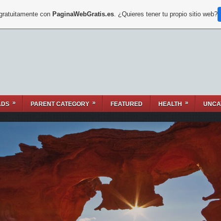
 gratuitamente con
PaginaWebGratis.es
. ¿Quieres tener tu propio sitio web?
»
»
»
ADS
PARENT CATEGORY
FEATURED
HEALTH
UNCA