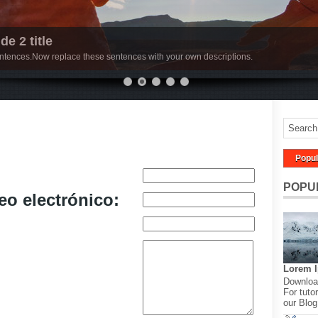
de 2 title
sentences.Now replace these sentences with your own descriptions.
Popul
POPU
eo electrónico:
Lorem 
Download
For tutor
our Blog