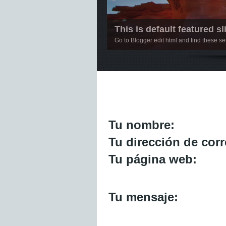
This is default featured sli
Go to Blogger edit html and find these 
1
2
3
4
5
Tu nombre:
Tu dirección de corr
Tu página web:
Tu mensaje: